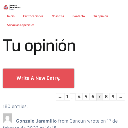
Inicio
Certificaciones
Nosotros
Contacto
Tu opinión
Servicios Especiales
Tu opinión
←
1
4
5
6
8
9
→
...
7
180 entries.
Gonzalo Jaramillo
from
Cancun
wrote on
17 de