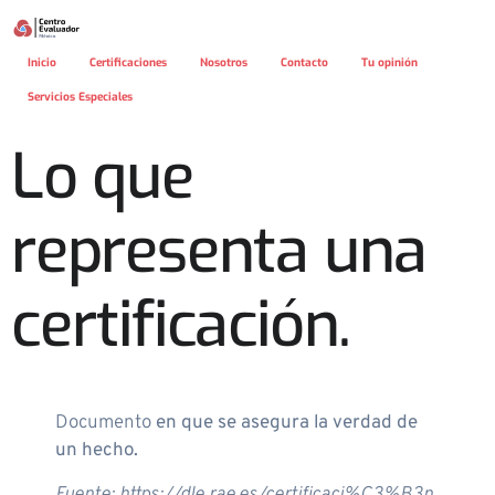
Inicio
Certificaciones
Nosotros
Contacto
Tu opinión
Servicios Especiales
Lo que
representa una
certificación.
Documento
en que se asegura la verdad de
un hecho.
Fuente: https://dle.rae.es/certificaci%C3%B3n